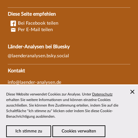
Diese Seite empfehlen
Bei Facebook teilen
Per E-Mail teilen
Länder-Analysen bei Bluesky
@laenderanalysen.bsky.social
Kontakt
info@laender-analysen.de
Tel.: 0421/218-69600
Diese Website verwendet Cookies zur Analyse. Unter
Datenschutz
Fax: 0421/218-69607
erhalten Sie weitere Informationen und können einzelne Cookies
ausschließen. Sie können Ihre Zustimmung erteilen, indem Sie auf die
Redaktionen
Schaltfläche "Ich stimme zu" klicken oder indem Sie diese Cookie-
Benachrichtigung ausblenden.
Wissenschaftliche Beiräte
Über die Länder-Analysen
Ich stimme zu
Cookies verwalten
Datenschutz
—
Impressum
—
Barrierefreiheit