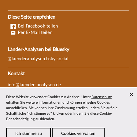
Diese Seite empfehlen
Bei Facebook teilen
Per E-Mail teilen
Länder-Analysen bei Bluesky
@laenderanalysen.bsky.social
Kontakt
info@laender-analysen.de
Tel.: 0421/218-69600
Diese Website verwendet Cookies zur Analyse. Unter
Datenschutz
Fax: 0421/218-69607
erhalten Sie weitere Informationen und können einzelne Cookies
ausschließen. Sie können Ihre Zustimmung erteilen, indem Sie auf die
Redaktionen
Schaltfläche "Ich stimme zu" klicken oder indem Sie diese Cookie-
Benachrichtigung ausblenden.
Wissenschaftliche Beiräte
Über die Länder-Analysen
Ich stimme zu
Cookies verwalten
Datenschutz
—
Impressum
—
Barrierefreiheit