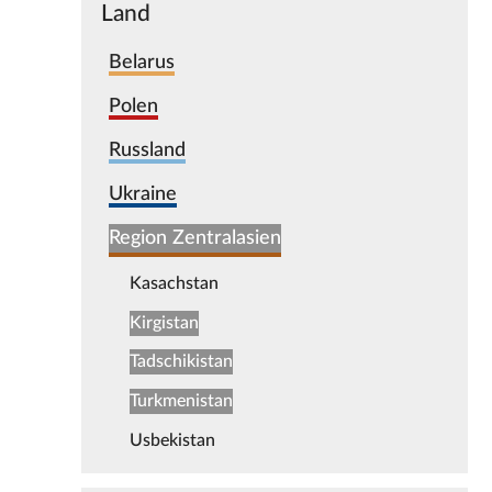
Land
Belarus
Polen
Russland
Ukraine
Region Zentralasien
Kasachstan
Kirgistan
Tadschikistan
Turkmenistan
Usbekistan