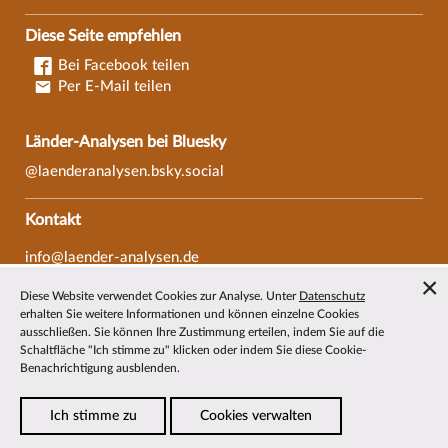
Diese Seite empfehlen
Bei Facebook teilen
Per E-Mail teilen
Länder-Analysen bei Bluesky
@laenderanalysen.bsky.social
Kontakt
info@laender-analysen.de
Tel.: 0421/218-69600
Diese Website verwendet Cookies zur Analyse. Unter
Datenschutz
Fax: 0421/218-69607
erhalten Sie weitere Informationen und können einzelne Cookies
ausschließen. Sie können Ihre Zustimmung erteilen, indem Sie auf die
Redaktionen
Schaltfläche "Ich stimme zu" klicken oder indem Sie diese Cookie-
Benachrichtigung ausblenden.
Wissenschaftliche Beiräte
Über die Länder-Analysen
Ich stimme zu
Cookies verwalten
Datenschutz
—
Impressum
—
Barrierefreiheit