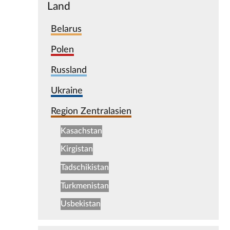
Land
Belarus
Polen
Russland
Ukraine
Region Zentralasien
Kasachstan
Kirgistan
Tadschikistan
Turkmenistan
Usbekistan