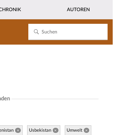
CHRONIK
AUTOREN
nden
enistan
Usbekistan
Umwelt
×
×
×