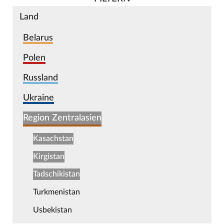
Land
Belarus
Polen
Russland
Ukraine
Region Zentralasien
Kasachstan
Kirgistan
Tadschikistan
Turkmenistan
Usbekistan