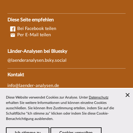
Diese Seite empfehlen
Bei Facebook teilen
Per E-Mail teilen
Länder-Analysen bei Bluesky
@laenderanalysen.bsky.social
Kontakt
info@laender-analysen.de
Tel.: 0421/218-69600
Diese Website verwendet Cookies zur Analyse. Unter
Datenschutz
Fax: 0421/218-69607
erhalten Sie weitere Informationen und können einzelne Cookies
ausschließen. Sie können Ihre Zustimmung erteilen, indem Sie auf die
Redaktionen
Schaltfläche "Ich stimme zu" klicken oder indem Sie diese Cookie-
Benachrichtigung ausblenden.
Wissenschaftliche Beiräte
Über die Länder-Analysen