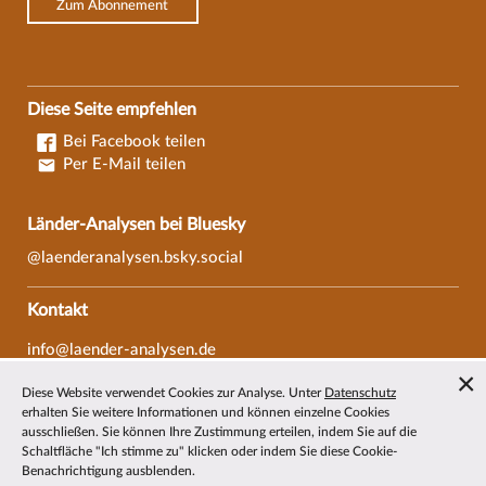
Zum Abonnement
Diese Seite empfehlen
Bei Facebook teilen
Per E-Mail teilen
Länder-Analysen bei Bluesky
@laenderanalysen.bsky.social
Kontakt
info@laender-analysen.de
Tel.: 0421/218-69600
Diese Website verwendet Cookies zur Analyse. Unter
Datenschutz
Fax: 0421/218-69607
erhalten Sie weitere Informationen und können einzelne Cookies
ausschließen. Sie können Ihre Zustimmung erteilen, indem Sie auf die
Redaktionen
Schaltfläche "Ich stimme zu" klicken oder indem Sie diese Cookie-
Benachrichtigung ausblenden.
Wissenschaftliche Beiräte