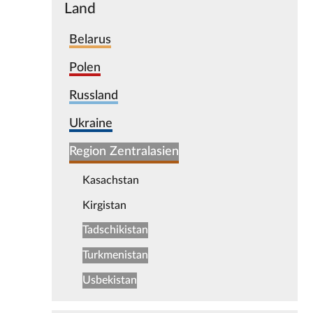
Land
Belarus
Polen
Russland
Ukraine
Region Zentralasien
Kasachstan
Kirgistan
Tadschikistan
Turkmenistan
Usbekistan