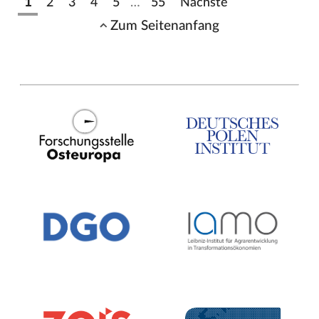
1
2
3
4
5
…
55
Nächste
Zum Seitenanfang