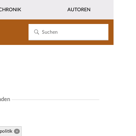
CHRONIK
AUTOREN
nden
olitik
×