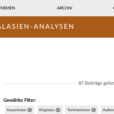
THEMEN
ARCHIV
ALASIEN-ANALYSEN
87 Beiträge gefu
Gewählte Filter:
Kasachstan
Kirgistan
Turkmenistan
Außenp
×
×
×