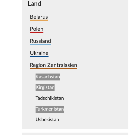
Land
Belarus
Polen
Russland
Ukraine
Region Zentralasien
Kasachstan
Kirgistan
Tadschikistan
Turkmenistan
Usbekistan