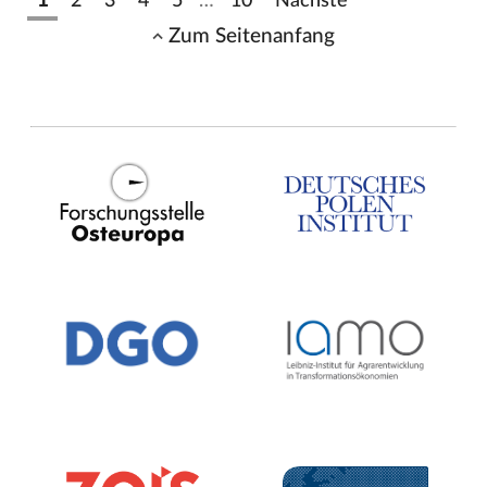
1
2
3
4
5
…
10
Nächste
Zum Seitenanfang