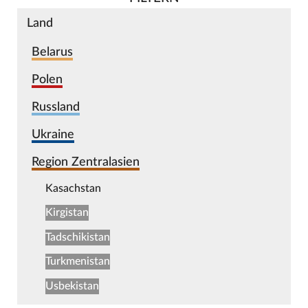
Land
Belarus
Polen
Russland
Ukraine
Region Zentralasien
Kasachstan
Kirgistan
Tadschikistan
Turkmenistan
Usbekistan