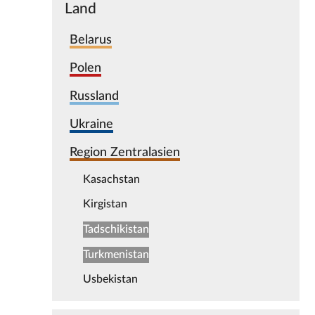
Land
Belarus
Polen
Russland
Ukraine
Region Zentralasien
Kasachstan
Kirgistan
Tadschikistan
Turkmenistan
Usbekistan