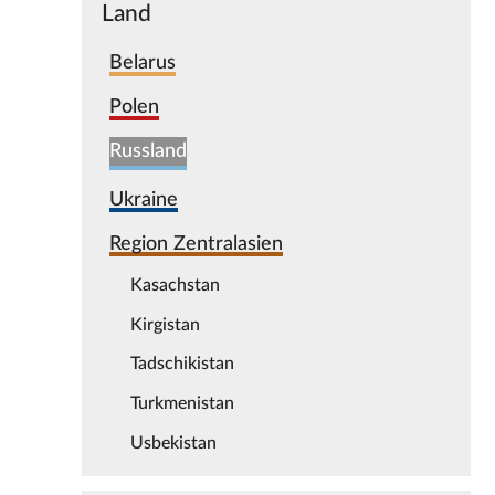
Land
Belarus
Polen
Russland
Ukraine
Region Zentralasien
Kasachstan
Kirgistan
Tadschikistan
Turkmenistan
Usbekistan