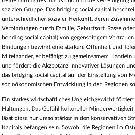
Beibehaltung des Status quo und die Verteidigung de
sozialen Gruppe. Das bridging social capital besch
unterschiedlicher sozialer Herkunft, deren Zusamm
Verbindungen durch Familie, Geburtsort, Rasse ode
bonding social capital) von gegenseitigem Vertrauen 
Bindungen bewirkt eine stärkere Offenheit und Tol
Miteinander, er befähigt zu gemeinsamem Handeln u
und fördert die Akzeptanz innovativer Lösungen und
das bridging social capital auf der Einstellung von
sozioökonomischen Entwicklung in den Regionen so
Ein starkes wirtschaftliches Ungleichgewicht fördert 
Haltungen. Das Gefühl kultureller Minderwertigkeit 
lässt diese nur umso stärker in den konservativen S
Kapitals befangen sein. Sowohl die Regionen im Os