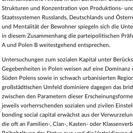
Strukturen und Konzentration von Produktions- und 
Staatssystemen Russlands, Deutschlands und Österre
und Mentalität der Bewohner spiegeln sich die Unter
in diesem Zusammenhang die parteipolitischen Präfe
A und Polen B weitestgehend entsprechen.
Untersuchungen zum sozialen Kapital unter Berücksi
Gegebenheiten in Polen weisen auf eine Dominanz d
Süden Polens sowie in schwach urbanisierten Regio
großstädtischen Umfeld dominiere dagegen das bridg
zwischen den Parametern dieser Erscheinungsformen s
jeweils vorherrschenden sozialen und zivilen Einst
bonding social capital erwächst aus der Verwurzelung
die oft an Familien-, Clan-, Kasten- oder Klassenver