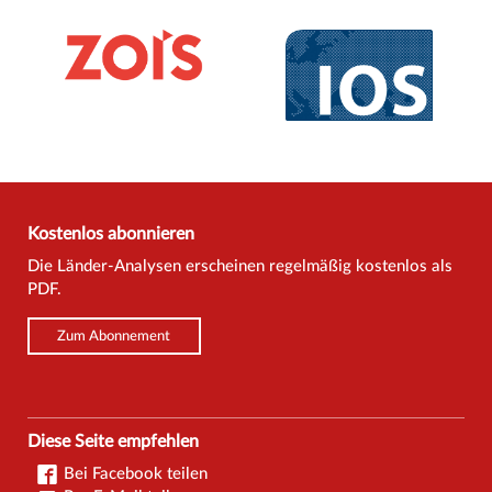
Kostenlos abonnieren
Die Länder-Analysen erscheinen regelmäßig kostenlos als
PDF.
Zum Abonnement
Diese Seite empfehlen
Bei Facebook teilen