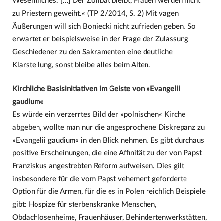
Wesentliches. […] Der Zölibat bleibt, Frauen werden nicht
zu Priestern geweiht.« (TP 2/2014, S. 2) Mit vagen
Äußerungen will sich Boniecki nicht zufrieden geben. So
erwartet er beispielsweise in der Frage der Zulassung
Geschiedener zu den Sakramenten eine deutliche
Klarstellung, sonst bleibe alles beim Alten.
Kirchliche Basisinitiativen im Geiste von »Evangelii
gaudium«
Es würde ein verzerrtes Bild der »polnischen« Kirche
abgeben, wollte man nur die angesprochene Diskrepanz zu
»Evangelii gaudium« in den Blick nehmen. Es gibt durchaus
positive Erscheinungen, die eine Affinität zu der von Papst
Franziskus angestrebten Reform aufweisen. Dies gilt
insbesondere für die vom Papst vehement geforderte
Option für die Armen, für die es in Polen reichlich Beispiele
gibt: Hospize für sterbenskranke Menschen,
Obdachlosenheime, Frauenhäuser, Behindertenwerkstätten,