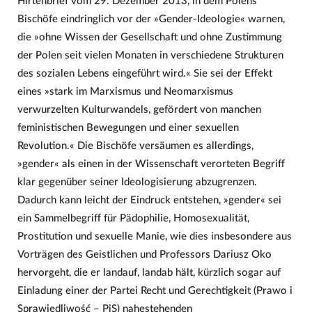
Hirtenbrief vom 29. Dezember 2013, in dem Polens
Bischöfe eindringlich vor der »Gender-Ideologie« warnen,
die »ohne Wissen der Gesellschaft und ohne Zustimmung
der Polen seit vielen Monaten in verschiedene Strukturen
des sozialen Lebens eingeführt wird.« Sie sei der Effekt
eines »stark im Marxismus und Neomarxismus
verwurzelten Kulturwandels, gefördert von manchen
feministischen Bewegungen und einer sexuellen
Revolution.« Die Bischöfe versäumen es allerdings,
»gender« als einen in der Wissenschaft verorteten Begriff
klar gegenüber seiner Ideologisierung abzugrenzen.
Dadurch kann leicht der Eindruck entstehen, »gender« sei
ein Sammelbegriff für Pädophilie, Homosexualität,
Prostitution und sexuelle Manie, wie dies insbesondere aus
Vorträgen des Geistlichen und Professors Dariusz Oko
hervorgeht, die er landauf, landab hält, kürzlich sogar auf
Einladung einer der Partei Recht und Gerechtigkeit (Prawo i
Sprawiedliwość – PiS) nahestehenden