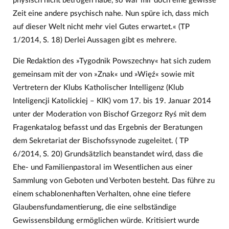
physisch nicht betrogen habe, so war mir doch eine gewisse
Zeit eine andere psychisch nahe. Nun spüre ich, dass mich
auf dieser Welt nicht mehr viel Gutes erwartet.« (TP
1/2014, S. 18) Derlei Aussagen gibt es mehrere.
Die Redaktion des »Tygodnik Powszechny« hat sich zudem
gemeinsam mit der von »Znak« und »Więź« sowie mit
Vertretern der Klubs Katholischer Intelligenz (Klub
Inteligencji Katolickiej – KIK) vom 17. bis 19. Januar 2014
unter der Moderation von Bischof Grzegorz Ryś mit dem
Fragenkatalog befasst und das Ergebnis der Beratungen
dem Sekretariat der Bischofssynode zugeleitet. ( TP
6/2014, S. 20) Grundsätzlich beanstandet wird, dass die
Ehe- und Familienpastoral im Wesentlichen aus einer
Sammlung von Geboten und Verboten besteht. Das führe zu
einem schablonenhaften Verhalten, ohne eine tiefere
Glaubensfundamentierung, die eine selbständige
Gewissensbildung ermöglichen würde. Kritisiert wurde