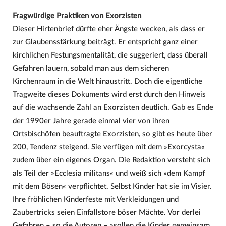
Fragwürdige Praktiken von Exorzisten
Dieser Hirtenbrief dürfte eher Ängste wecken, als dass er
zur Glaubensstärkung beiträgt. Er entspricht ganz einer
kirchlichen Festungsmentalität, die suggeriert, dass überall
Gefahren lauern, sobald man aus dem sicheren
Kirchenraum in die Welt hinaustritt. Doch die eigentliche
Tragweite dieses Dokuments wird erst durch den Hinweis
auf die wachsende Zahl an Exorzisten deutlich. Gab es Ende
der 1990er Jahre gerade einmal vier von ihren
Ortsbischöfen beauftragte Exorzisten, so gibt es heute über
200, Tendenz steigend. Sie verfügen mit dem »Exorcysta«
zudem über ein eigenes Organ. Die Redaktion versteht sich
als Teil der »Ecclesia militans« und weiß sich »dem Kampf
mit dem Bösen« verpflichtet. Selbst Kinder hat sie im Visier.
Ihre fröhlichen Kinderfeste mit Verkleidungen und
Zaubertricks seien Einfallstore böser Mächte. Vor derlei
Gefahren – so die Autoren – »sollen die Kinder gemeinsam