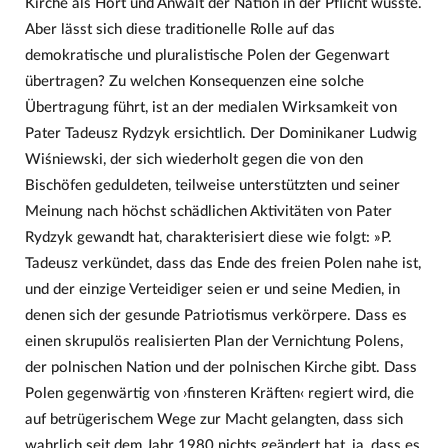
Kirche als Hort und Anwalt der Nation in der Pflicht wusste.
Aber lässt sich diese traditionelle Rolle auf das
demokratische und pluralistische Polen der Gegenwart
übertragen? Zu welchen Konsequenzen eine solche
Übertragung führt, ist an der medialen Wirksamkeit von
Pater Tadeusz Rydzyk ersichtlich. Der Dominikaner Ludwig
Wiśniewski, der sich wiederholt gegen die von den
Bischöfen geduldeten, teilweise unterstützten und seiner
Meinung nach höchst schädlichen Aktivitäten von Pater
Rydzyk gewandt hat, charakterisiert diese wie folgt: »P.
Tadeusz verkündet, dass das Ende des freien Polen nahe ist,
und der einzige Verteidiger seien er und seine Medien, in
denen sich der gesunde Patriotismus verkörpere. Dass es
einen skrupulös realisierten Plan der Vernichtung Polens,
der polnischen Nation und der polnischen Kirche gibt. Dass
Polen gegenwärtig von ›finsteren Kräften‹ regiert wird, die
auf betrügerischem Wege zur Macht gelangten, dass sich
wahrlich seit dem Jahr 1980 nichts geändert hat, ja, dass es