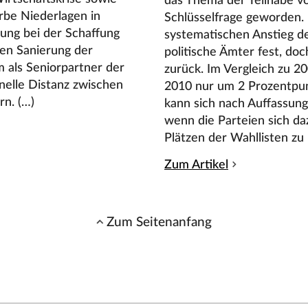
das Thema der Teilhabe vo
rbe Niederlagen in
Schlüsselfrage geworden. 
rung bei der Schaffung
systematischen Anstieg de
den Sanierung der
politische Ämter fest, do
m als Seniorpartner der
zurück. Im Vergleich zu 2
ionelle Distanz zwischen
2010 nur um 2 Prozentpu
rn. (…)
kann sich nach Auffassung
wenn die Parteien sich da
Plätzen der Wahllisten zu 
Zum Artikel
Zum Seitenanfang