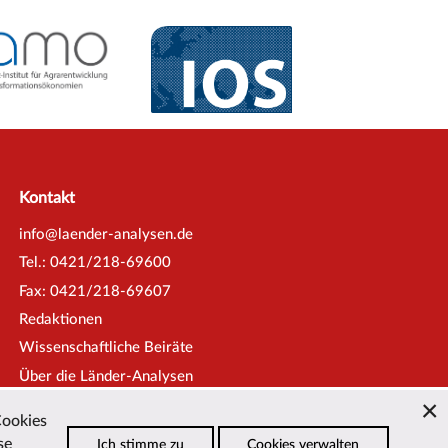
Kontakt
info@laender-analysen.de
Tel.: 0421/218-69600
Fax: 0421/218-69607
Redaktionen
Wissenschaftliche Beiräte
Über die Länder-Analysen
Datenschutz
—
Impressum
—
Cookies
Barrierefreiheit
se
Ich stimme zu
Cookies verwalten