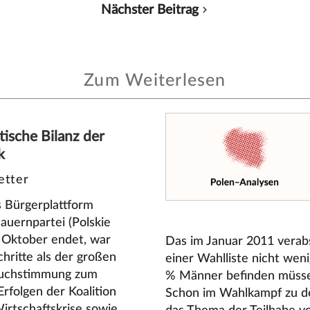
Nächster Beitrag
Zum Weiterlesen
tische Bilanz der
k
etter
s Bürgerplattform
auernpartei (Polskie
 Oktober endet, war
Das im Januar 2011 verabs
chritte als der großen
einer Wahlliste nicht wen
bruchstimmung zum
% Männer befinden müssen
rfolgen der Koalition
Schon im Wahlkampf zu d
irtschaftskrise sowie