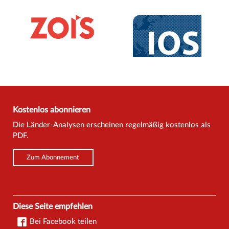
Kostenlos abonnieren
Die Länder-Analysen erscheinen regelmäßig kostenlos als
PDF.
Zum Abonnement
Diese Seite empfehlen
Bei Facebook teilen