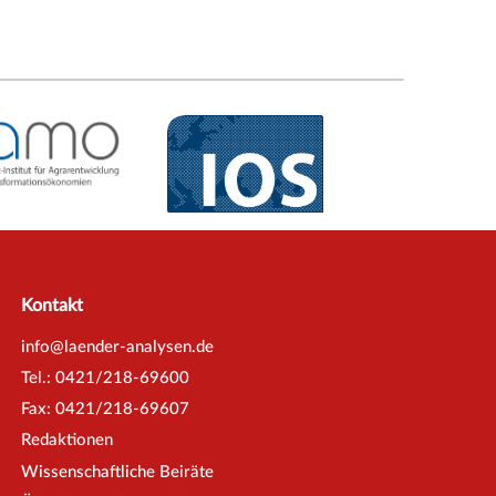
Kontakt
info@laender-analysen.de
Tel.: 0421/218-69600
Fax: 0421/218-69607
Redaktionen
Wissenschaftliche Beiräte