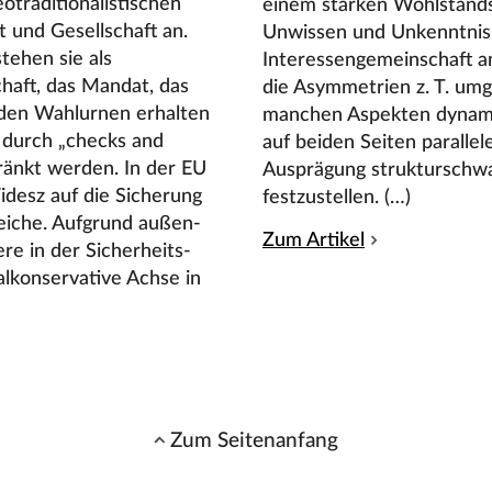
otraditionalistischen
einem starken Wohlstands
 und Gesellschaft an.
Unwissen und Unkenntnis 
tehen sie als
Interessengemeinschaft a
haft, das Mandat, das
die Asymmetrien z. T. umge
 den Wahlurnen erhalten
manchen Aspekten dynamis
t durch „checks and
auf beiden Seiten paralle
ränkt werden. In der EU
Ausprägung strukturschwa
idesz auf die Sicherung
festzustellen. (…)
eiche. Aufgrund außen-
Zum Artikel
re in der Sicherheits-
nalkonservative Achse in
Zum Seitenanfang