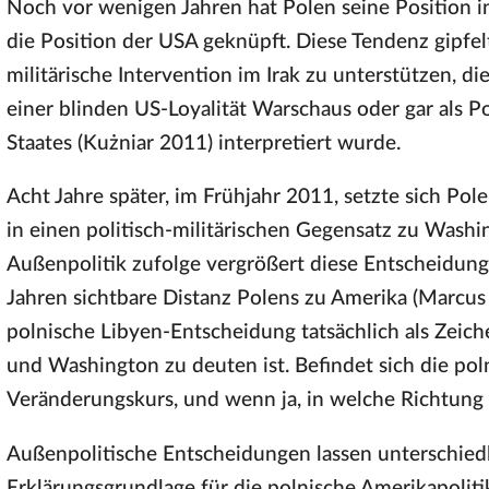
Noch vor wenigen Jahren hat Polen seine Position i
die Position der USA geknüpft. Diese Tendenz gipfel
militärische Intervention im Irak zu unterstützen, 
einer blinden US-Loyalität Warschaus oder gar als Po
Staates (Kużniar 2011) interpretiert wurde.
Acht Jahre später, im Frühjahr 2011, setzte sich Po
in einen politisch-militärischen Gegensatz zu Wash
Außenpolitik zufolge vergrößert diese Entscheidung 
Jahren sichtbare Distanz Polens zu Amerika (Marcus 
polnische Libyen-Entscheidung tatsächlich als Zei
und Washington zu deuten ist. Befindet sich die pol
Veränderungskurs, und wenn ja, in welche Richtung
Außenpolitische Entscheidungen lassen unterschiedl
Erklärungsgrundlage für die polnische Amerikapolit