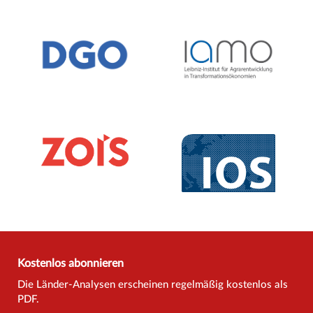
Kostenlos abonnieren
Die Länder-Analysen erscheinen regelmäßig kostenlos als
PDF.