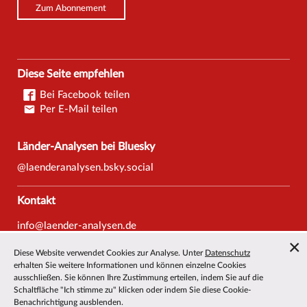
Zum Abonnement
Diese Seite empfehlen
Bei Facebook teilen
Per E-Mail teilen
Länder-Analysen bei Bluesky
@laenderanalysen.bsky.social
Kontakt
info@laender-analysen.de
Tel.: 0421/218-69600
Diese Website verwendet Cookies zur Analyse. Unter
Datenschutz
Fax: 0421/218-69607
erhalten Sie weitere Informationen und können einzelne Cookies
ausschließen. Sie können Ihre Zustimmung erteilen, indem Sie auf die
Redaktionen
Schaltfläche "Ich stimme zu" klicken oder indem Sie diese Cookie-
Benachrichtigung ausblenden.
Wissenschaftliche Beiräte