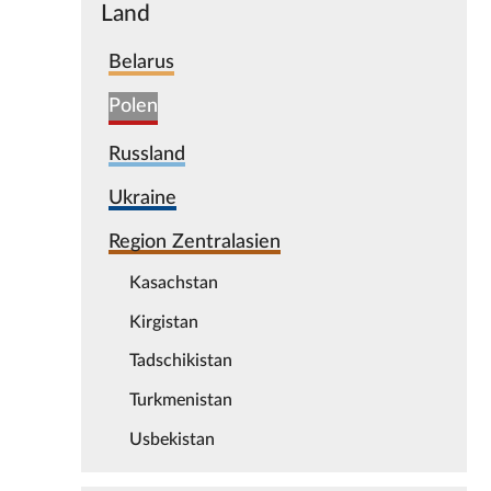
Land
Belarus
Polen
Russland
Ukraine
Region Zentralasien
Kasachstan
Kirgistan
Tadschikistan
Turkmenistan
Usbekistan