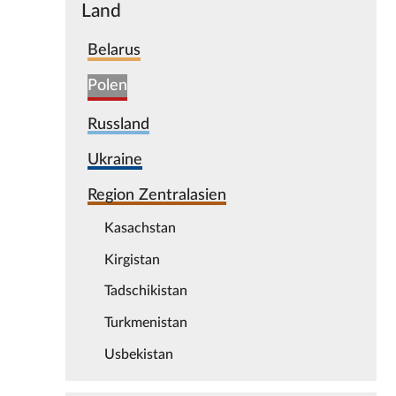
Land
Belarus
Polen
Russland
Ukraine
Region Zentralasien
Kasachstan
Kirgistan
Tadschikistan
Turkmenistan
Usbekistan