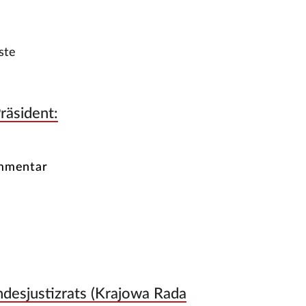
ste
räsident:
ommentar
desjustizrats (Krajowa Rada