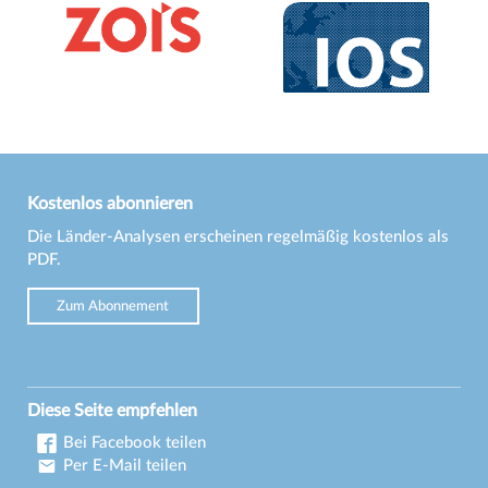
Kostenlos abonnieren
Die Länder-Analysen erscheinen regelmäßig kostenlos als
PDF.
Zum Abonnement
Diese Seite empfehlen
Bei Facebook teilen
Per E-Mail teilen