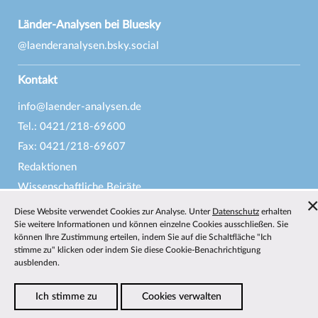
Länder-Analysen bei Bluesky
@laenderanalysen.bsky.social
Kontakt
info@laender-analysen.de
Tel.: 0421/218-69600
Fax: 0421/218-69607
Redaktionen
Wissenschaftliche Beiräte
Über die Länder-Analysen
Diese Website verwendet Cookies zur Analyse. Unter
Datenschutz
erhalten
Sie weitere Informationen und können einzelne Cookies ausschließen. Sie
Datenschutz
—
Impressum
—
Barrierefreiheit
können Ihre Zustimmung erteilen, indem Sie auf die Schaltfläche "Ich
stimme zu" klicken oder indem Sie diese Cookie-Benachrichtigung
ausblenden.
Ich stimme zu
Cookies verwalten