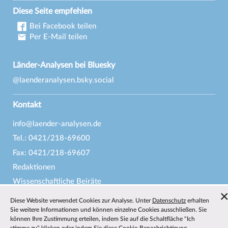
Diese Seite empfehlen
Bei Facebook teilen
Per E-Mail teilen
Länder-Analysen bei Bluesky
@laenderanalysen.bsky.social
Kontakt
info@laender-analysen.de
Tel.: 0421/218-69600
Fax: 0421/218-69607
Redaktionen
Wissenschaftliche Beiräte
Über die Länder-Analysen
Diese Website verwendet Cookies zur Analyse. Unter
Datenschutz
erhalten
Datenschutz
—
Impressum
—
Barrierefreiheit
Sie weitere Informationen und können einzelne Cookies ausschließen. Sie
können Ihre Zustimmung erteilen, indem Sie auf die Schaltfläche "Ich