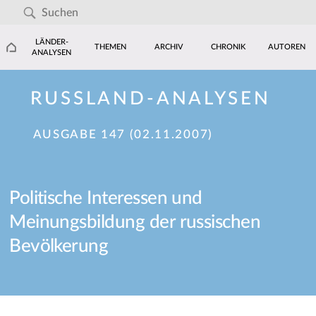
LÄNDER-
THEMEN
ARCHIV
CHRONIK
AUTOREN
ANALYSEN
RUSSLAND-ANALYSEN
AUSGABE 147 (02.11.2007)
Politische Interessen und
Meinungsbildung der russischen
Bevölkerung