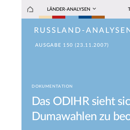
LÄNDER-ANALYSEN
RUSSLAND-ANALYSE
AUSGABE 150 (23.11.2007)
DOKUMENTATION
Das ODIHR sieht sich
Dumawahlen zu be