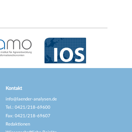
Kontakt
info@laender-analysen.de
Tel.: 0421/218-69600
Fax: 0421/218-69607
Redaktionen