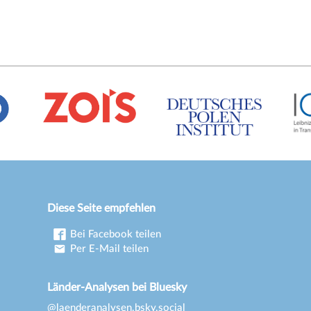
Diese Seite empfehlen
Bei Facebook teilen
Per E-Mail teilen
Länder-Analysen bei Bluesky
@laenderanalysen.bsky.social