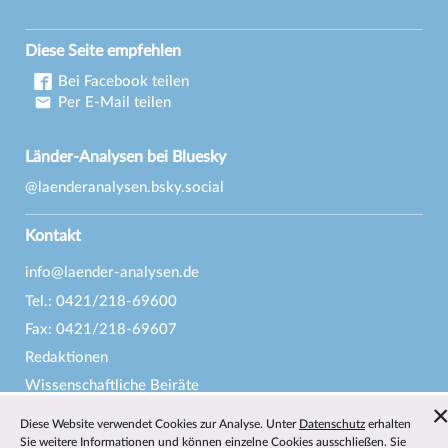
Diese Seite empfehlen
Bei Facebook teilen
Per E-Mail teilen
Länder-Analysen bei Bluesky
@laenderanalysen.bsky.social
Kontakt
info@laender-analysen.de
Tel.: 0421/218-69600
Fax: 0421/218-69607
Redaktionen
Wissenschaftliche Beiräte
Über die Länder-Analysen
Diese Website verwendet Cookies zur Analyse. Unter
Datenschutz
erhalten
Datenschutz
—
Impressum
—
Barrierefreiheit
Sie weitere Informationen und können einzelne Cookies ausschließen. Sie