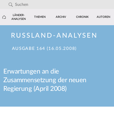
LÄNDER-
THEMEN
ARCHIV
CHRONIK
AUTOREN
ANALYSEN
RUSSLAND-ANALYSEN
AUSGABE 164 (16.05.2008)
Erwartungen an die
Zusammensetzung der neuen
Regierung (April 2008)