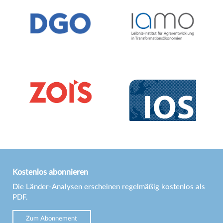
Kostenlos abonnieren
Die Länder-Analysen erscheinen regelmäßig kostenlos als
PDF.
Zum Abonnement