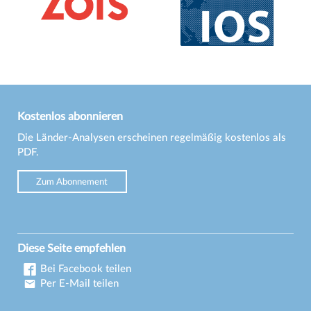
Kostenlos abonnieren
Die Länder-Analysen erscheinen regelmäßig kostenlos als
PDF.
Zum Abonnement
Diese Seite empfehlen
Bei Facebook teilen
Per E-Mail teilen