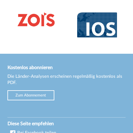
Kostenlos abonnieren
Die Länder-Analysen erscheinen regelmäßig kostenlos als
PDF.
Zum Abonnement
Diese Seite empfehlen
Bei Facebook teilen