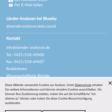
Per E-Mail teilen
Länder-Analysen bei Bluesky
@laenderanalysen.bsky.social
Kontakt
info@laender-analysen.de
Tel.: 0421/218-69600
Fax: 0421/218-69607
Redaktionen
Wissenschaftliche Beiräte
Über die Länder-Analysen
Diese Website verwendet Cookies zur Analyse. Unter
Datenschutz
erhalten
Sie weitere Informationen und können einzelne Cookies ausschließen. Sie
Datenschutz
—
Impressum
—
Barrierefreiheit
können Ihre Zustimmung erteilen, indem Sie auf die Schaltfläche "Ich
stimme zu" klicken oder indem Sie diese Cookie-Benachrichtigung
ausblenden.