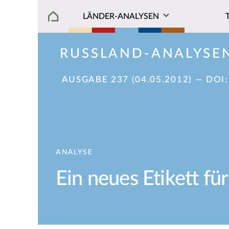
LÄNDER-ANALYSEN
RUSSLAND-ANALYSE
AUSGABE 237 (04.05.2012)
— DOI
ANALYSE
Ein neues Etikett f