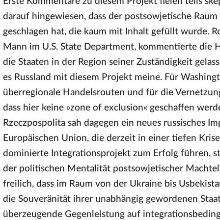
Erste Kommentare zu diesem Projekt fielen teils skep
darauf hingewiesen, dass der postsowjetische Raum 
geschlagen hat, die kaum mit Inhalt gefüllt wurde. R
Mann im U.S. State Department, kommentierte die 
die Staaten in der Region seiner Zuständigkeit gelas
es Russland mit diesem Projekt meine. Für Washingt
überregionale Handelsrouten und für die Vernetzung
dass hier keine »zone of exclusion« geschaffen wer
Rzeczpospolita sah dagegen ein neues russisches Im
Europäischen Union, die derzeit in einer tiefen Kris
dominierte Integrationsprojekt zum Erfolg führen, st
der politischen Mentalität postsowjetischer Machte
freilich, dass im Raum von der Ukraine bis Usbekista
die Souveränität ihrer unabhängig gewordenen Staa
überzeugende Gegenleistung auf integrationsbedin