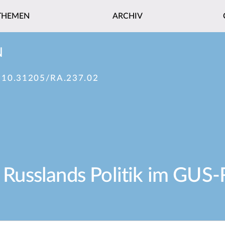
THEMEN
ARCHIV
N
:
10.31205/RA.237.02
ür Russlands Politik im GU