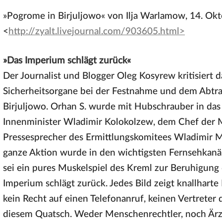
»Pogrome in Birjuljowo« von Ilja Warlamow, 14. Ok
<
http://zyalt.livejournal.com/903605.html>
»Das Imperium schlägt zurück«
Der Journalist und Blogger Oleg Kosyrew kritisier
Sicherheitsorgane bei der Festnahme und dem Abtr
Birjuljowo. Orhan S. wurde mit Hubschrauber in da
Innenminister Wladimir Kolokolzew, dem Chef der M
Pressesprecher des Ermittlungskomitees Wladimir Mar
ganze Aktion wurde in den wichtigsten Fernsehkanäle
sei ein pures Muskelspiel des Kreml zur Beruhigu
Imperium schlägt zurück. Jedes Bild zeigt knallharte
kein Recht auf einen Telefonanruf, keinen Vertreter 
diesem Quatsch. Weder Menschenrechtler, noch Ärzt