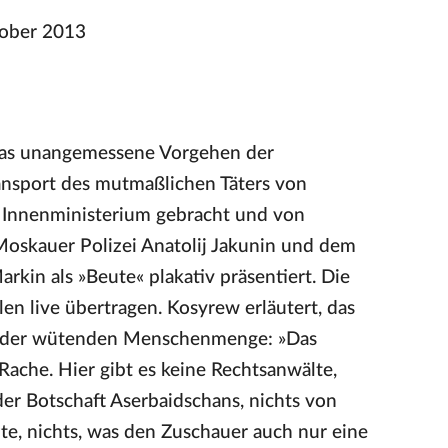
tober 2013
t das unangemessene Vorgehen der
ansport des mutmaßlichen Täters von
s Innenministerium gebracht und von
oskauer Polizei Anatolij Jakunin und dem
kin als »Beute« plakativ präsentiert. Die
n live übertragen. Kosyrew erläutert, das
ng der wütenden Menschenmenge: »Das
 Rache. Hier gibt es keine Rechtsanwälte,
der Botschaft Aserbaidschans, nichts von
e, nichts, was den Zuschauer auch nur eine