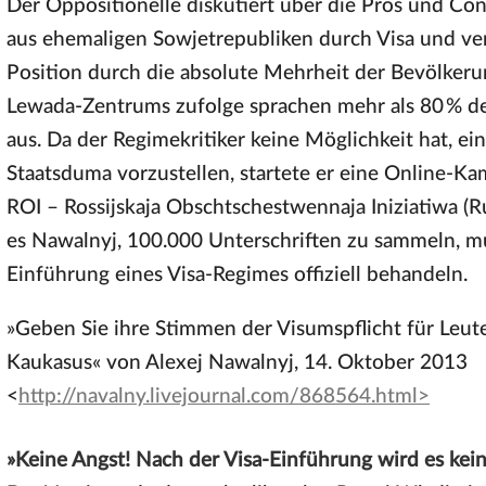
Der Oppositionelle diskutiert über die Pros und Co
aus ehemaligen Sowjetrepubliken durch Visa und ver
Position durch die absolute Mehrheit der Bevölke
Lewada-Zentrums zufolge sprachen mehr als 80 % der
aus. Da der Regimekritiker keine Möglichkeit hat, e
Staatsduma vorzustellen, startete er eine Online-Kam
ROI – Rossijskaja Obschtschestwennaja Iniziatiwa (Rus
es Nawalnyj, 100.000 Unterschriften zu sammeln, m
Einführung eines Visa-Regimes offiziell behandeln.
»Geben Sie ihre Stimmen der Visumspflicht für Leut
Kaukasus« von Alexej Nawalnyj, 14. Oktober 2013
<
http://navalny.livejournal.com/868564.html>
»Keine Angst! Nach der Visa-Einführung wird es ke