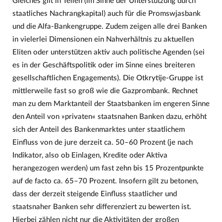
Gleiches gilt in Teilen (im Sinne der Unterstützung durch
staatliches Nachrangkapital) auch für die Promswjasbank
und die Alfa-Bankengruppe. Zudem zeigen alle drei Banken
in vielerlei Dimensionen ein Nahverhältnis zu aktuellen
Eliten oder unterstützen aktiv auch politische Agenden (sei
es in der Geschäftspolitik oder im Sinne eines breiteren
gesellschaftlichen Engagements). Die Otkrytije-Gruppe ist
mittlerweile fast so groß wie die Gazprombank. Rechnet
man zu dem Marktanteil der Staatsbanken im engeren Sinne
den Anteil von »privaten« staatsnahen Banken dazu, erhöht
sich der Anteil des Bankenmarktes unter staatlichem
Einfluss von de jure derzeit ca. 50–60 Prozent (je nach
Indikator, also ob Einlagen, Kredite oder Aktiva
herangezogen werden) um fast zehn bis 15 Prozentpunkte
auf de facto ca. 65–70 Prozent. Insofern gilt zu betonen,
dass der derzeit steigende Einfluss staatlicher und
staatsnaher Banken sehr differenziert zu bewerten ist.
Hierbei zählen nicht nur die Aktivitäten der großen