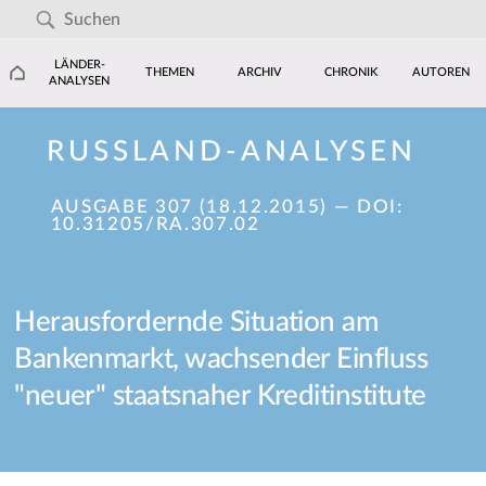
LÄNDER-
THEMEN
ARCHIV
CHRONIK
AUTOREN
ANALYSEN
RUSSLAND-ANALYSEN
AUSGABE 307 (18.12.2015)
— DOI:
10.31205/RA.307.02
Herausfordernde Situation am
Bankenmarkt, wachsender Einfluss
"neuer" staatsnaher Kreditinstitute