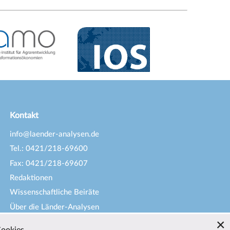
Kontakt
info@laender-analysen.de
Tel.: 0421/218-69600
Fax: 0421/218-69607
Redaktionen
Wissenschaftliche Beiräte
Über die Länder-Analysen
Datenschutz
—
Impressum
—