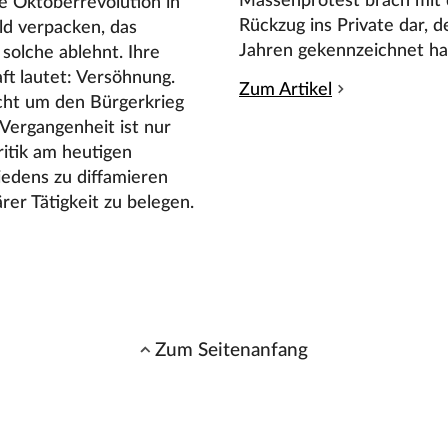
Massenprotest brach mit 
e Oktoberrevolution in
Rückzug ins Private dar, d
ld verpacken, das
Jahren gekennzeichnet hat
 solche ablehnt. Ihre
ft lautet: Versöhnung.
Zum Artikel
cht um den Bürgerkrieg
Vergangenheit ist nur
itik am heutigen
iedens zu diffamieren
rer Tätigkeit zu belegen.
Zum Seitenanfang