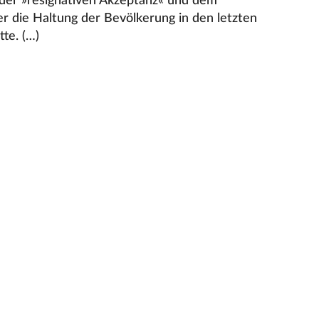
der »resignativen Akzeptanz« und dem
er die Haltung der Bevölkerung in den letzten
te. (…)