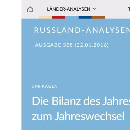
LÄNDER-ANALYSEN
RUSSLAND-ANALYSE
AUSGABE 308 (22.01.2016)
UMFRAGEN
Die Bilanz des Jahr
zum Jahreswechsel