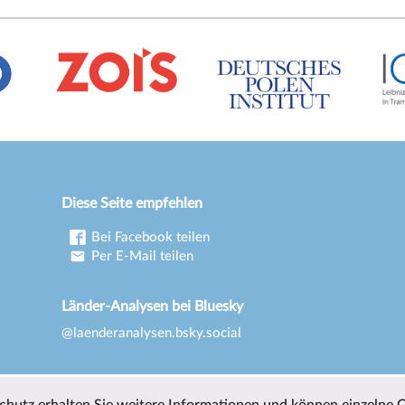
Diese Seite empfehlen
Bei Facebook teilen
Per E-Mail teilen
Länder-Analysen bei Bluesky
@laenderanalysen.bsky.social