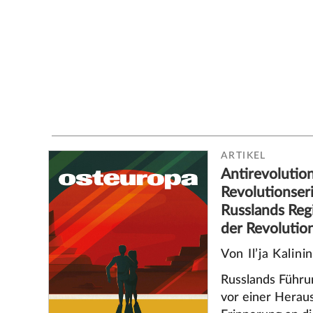
ARTIKEL
Antirevolutio
Revolutionser
Russlands Reg
der Revolutio
Von Il’ja Kalinin
Russlands Führu
vor einer Herau