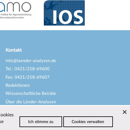
Kontakt
info@laender-analysen.de
Tel.: 0421/218-69600
Fax: 0421/218-69607
Redaktionen
Wissenschaftliche Beiräte
Über die Länder-Analysen
Datenschutz
—
Impressum
—
Cookies
Barrierefreiheit
se
Ich stimme zu
Cookies verwalten