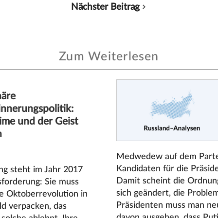
Nächster Beitrag
Zum Weiterlesen
näre
innerungspolitik:
ime und der Geist
n
Medwedew auf dem Parteit
Kandidaten für die Präsi
ng steht im Jahr 2017
Damit scheint die Ordnung
sforderung: Sie muss
sich geändert, die Probl
e Oktoberrevolution in
Präsidenten muss man ne
ld verpacken, das
davon ausgehen, dass Puti