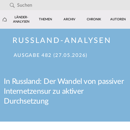
LÄNDER-
THEMEN
ARCHIV
CHRONIK
AUTOREN
ANALYSEN
RUSSLAND-ANALYSEN
AUSGABE 482 (27.05.2026)
In Russland: Der Wandel von passiver
Internetzensur zu aktiver
Durchsetzung