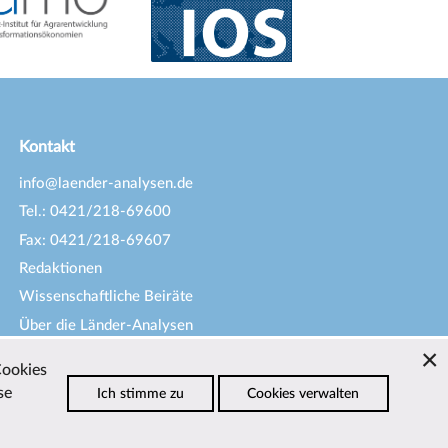
Kontakt
info@laender-analysen.de
Tel.: 0421/218-69600
Fax: 0421/218-69607
Redaktionen
Wissenschaftliche Beiräte
Über die Länder-Analysen
Datenschutz
—
Impressum
—
Cookies
Barrierefreiheit
se
Ich stimme zu
Cookies verwalten