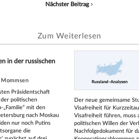
Nächster Beitrag
Zum Weiterlesen
n in der russischen
a Mommsen
ten Präsidentschaft
der politischen
Der neue gemeinsame Stuf
n-„Familie“ mit den
Visafreiheit für Kurzzeitau
s Petersburg nach Moskau
Visafreiheit führen, muss
eiden nur noch Putins
politischen Willen der Ver
itsorgane die
Nachfolgedokument für da
’ zunächst auf drei
Kooperationsabkommen zu 