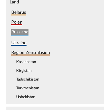
Land
Belarus
Polen
Russland
Ukraine
Region Zentralasien
Kasachstan
Kirgistan
Tadschikistan
Turkmenistan
Usbekistan