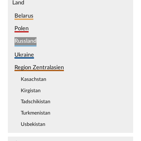
Land
Belarus
Polen
Russland
Ukraine
Region Zentralasien
Kasachstan
Kirgistan
Tadschikistan
Turkmenistan
Usbekistan