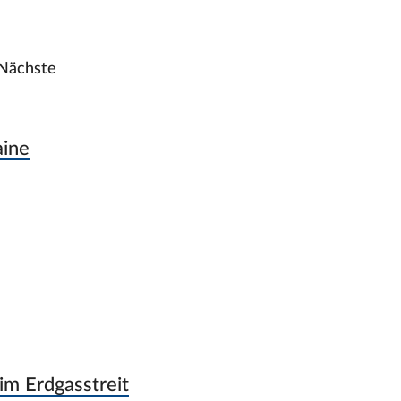
Nächste
aine
im Erdgasstreit