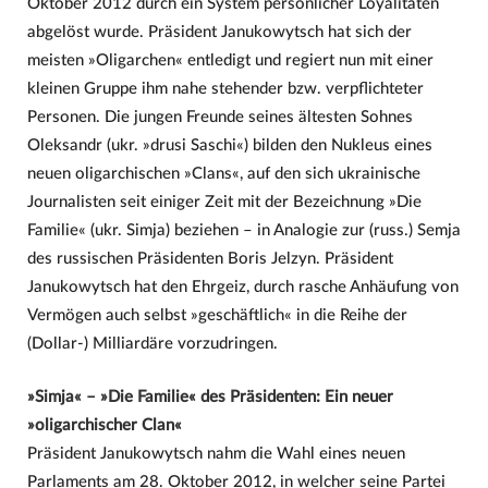
Oktober 2012 durch ein System persönlicher Loyalitäten
abgelöst wurde. Präsident Janukowytsch hat sich der
meisten »Oligarchen« entledigt und regiert nun mit einer
kleinen Gruppe ihm nahe stehender bzw. verpflichteter
Personen. Die jungen Freunde seines ältesten Sohnes
Oleksandr (ukr. »drusi Saschi«) bilden den Nukleus eines
neuen oligarchischen »Clans«, auf den sich ukrainische
Journalisten seit einiger Zeit mit der Bezeichnung »Die
Familie« (ukr. Simja) beziehen – in Analogie zur (russ.) Semja
des russischen Präsidenten Boris Jelzyn. Präsident
Janukowytsch hat den Ehrgeiz, durch rasche Anhäufung von
Vermögen auch selbst »geschäftlich« in die Reihe der
(Dollar-) Milliardäre vorzudringen.
»Simja« – »Die Familie« des Präsidenten: Ein neuer
»oligarchischer Clan«
Präsident Janukowytsch nahm die Wahl eines neuen
Parlaments am 28. Oktober 2012, in welcher seine Partei