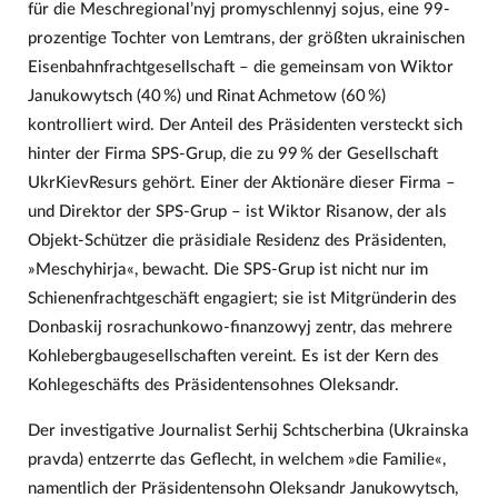
für die Meschregional’nyj promyschlennyj sojus, eine 99-
prozentige Tochter von Lemtrans, der größten ukrainischen
Eisenbahnfrachtgesellschaft – die gemeinsam von Wiktor
Janukowytsch (40 %) und Rinat Achmetow (60 %)
kontrolliert wird. Der Anteil des Präsidenten versteckt sich
hinter der Firma SPS-Grup, die zu 99 % der Gesellschaft
UkrKievResurs gehört. Einer der Aktionäre dieser Firma –
und Direktor der SPS-Grup – ist Wiktor Risanow, der als
Objekt-Schützer die präsidiale Residenz des Präsidenten,
»Meschyhirja«, bewacht. Die SPS-Grup ist nicht nur im
Schienenfrachtgeschäft engagiert; sie ist Mitgründerin des
Donbaskij rosrachunkowo-finanzowyj zentr, das mehrere
Kohlebergbaugesellschaften vereint. Es ist der Kern des
Kohlegeschäfts des Präsidentensohnes Oleksandr.
Der investigative Journalist Serhij Schtscherbina (Ukrainska
pravda) entzerrte das Geflecht, in welchem »die Familie«,
namentlich der Präsidentensohn Oleksandr Janukowytsch,