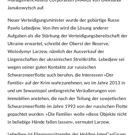
Management Assets Corporation (MAKO) von Oleksandr
Janukowytsch auf.
Neuer Verteidigungsminister wurde der gebürtige Russe
Pawlo Lebedjew. Von ihm wird die Lösung anderer
Aufgaben als die Stärkung der Verteidigungsbereitschaft der
Ukraine erwartet, schreibt der Oberst der Reserve,
Wolodymyr Larzew, nämlich der Ausverkauf der
Liegenschaften der ukrainischen Streitkräfte. Lebedjew sei
wegen seiner guten Kontakte zur russischen
Schwarzmeerflotte auch berufen, die Interessen »Der
Familie« auf der Krim wahrzunehmen, wo im Jahre 2013 in
und um Sewastopol umfangreiche Veräußerungen von
Immobilien anstehen, die nach der Teilung der sowjetischen
Schwarzmeerflotte im Jahre 1993 von der russischen Flotte
gepachtet wurden. »Die Familie« wolle »diese Objekte nicht
in beliebige Hände fallen lassen«, vermutet Larzew.
Lebedjew ist Ehrenvorsitzender der Holding InterCarGrupp