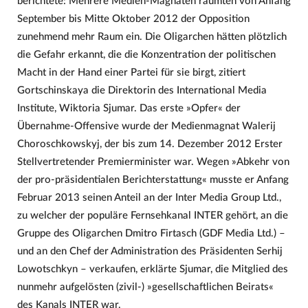
berichtete: Mehrere Medien-Magnaten räumten von Anfang
September bis Mitte Oktober 2012 der Opposition
zunehmend mehr Raum ein. Die Oligarchen hätten plötzlich
die Gefahr erkannt, die die Konzentration der politischen
Macht in der Hand einer Partei für sie birgt, zitiert
Gortschinskaya die Direktorin des International Media
Institute, Wiktoria Sjumar. Das erste »Opfer« der
Übernahme-Offensive wurde der Medienmagnat Walerij
Choroschkowskyj, der bis zum 14. Dezember 2012 Erster
Stellvertretender Premierminister war. Wegen »Abkehr von
der pro-präsidentialen Berichterstattung« musste er Anfang
Februar 2013 seinen Anteil an der Inter Media Group Ltd.,
zu welcher der populäre Fernsehkanal INTER gehört, an die
Gruppe des Oligarchen Dmitro Firtasch (GDF Media Ltd.) –
und an den Chef der Administration des Präsidenten Serhij
Lowotschkyn – verkaufen, erklärte Sjumar, die Mitglied des
nunmehr aufgelösten (zivil-) »gesellschaftlichen Beirats«
des Kanals INTER war.