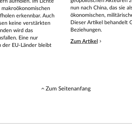
geopolitischen Akteuren z
ern aufholen. Im Lichte
nun nach China, das sie al
en makroökonomischen
ökonomischen, militärisch
Aufholen erkennbar. Auch
Dieser Artikel behandelt 
sen keine verstärkten
Beziehungen.
nden wird das
fallen. Eine nur
Zum Artikel
 der EU-Länder bleibt
Zum Seitenanfang