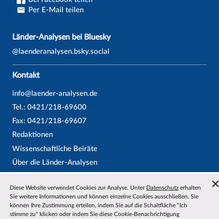
Per E-Mail teilen
Länder-Analysen bei Bluesky
@laenderanalysen.bsky.social
Kontakt
info@laender-analysen.de
Tel.: 0421/218-69600
Fax: 0421/218-69607
Redaktionen
Wissenschaftliche Beiräte
Über die Länder-Analysen
Datenschutz
—
Impressum
—
Barrierefreiheit
Diese Website verwendet Cookies zur Analyse. Unter
Datenschutz
erhalten
Sie weitere Informationen und können einzelne Cookies ausschließen. Sie
können Ihre Zustimmung erteilen, indem Sie auf die Schaltfläche "Ich
stimme zu" klicken oder indem Sie diese Cookie-Benachrichtigung