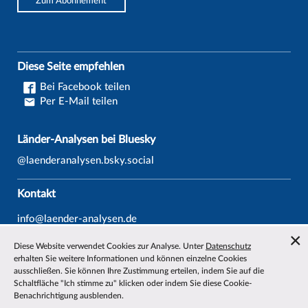
Zum Abonnement
Diese Seite empfehlen
Bei Facebook teilen
Per E-Mail teilen
Länder-Analysen bei Bluesky
@laenderanalysen.bsky.social
Kontakt
info@laender-analysen.de
Tel.: 0421/218-69600
Diese Website verwendet Cookies zur Analyse. Unter
Datenschutz
Fax: 0421/218-69607
erhalten Sie weitere Informationen und können einzelne Cookies
ausschließen. Sie können Ihre Zustimmung erteilen, indem Sie auf die
Redaktionen
Schaltfläche "Ich stimme zu" klicken oder indem Sie diese Cookie-
Benachrichtigung ausblenden.
Wissenschaftliche Beiräte