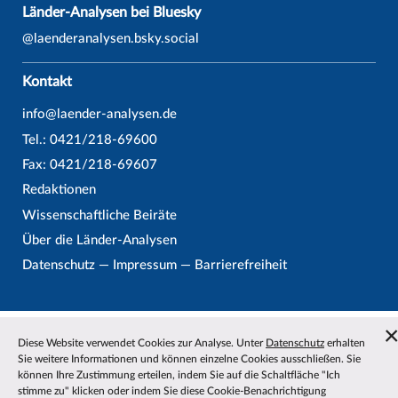
Länder-Analysen bei Bluesky
@laenderanalysen.bsky.social
Kontakt
info@laender-analysen.de
Tel.: 0421/218-69600
Fax: 0421/218-69607
Redaktionen
Wissenschaftliche Beiräte
Über die Länder-Analysen
Datenschutz
—
Impressum
—
Barrierefreiheit
Diese Website verwendet Cookies zur Analyse. Unter
Datenschutz
erhalten
Sie weitere Informationen und können einzelne Cookies ausschließen. Sie
können Ihre Zustimmung erteilen, indem Sie auf die Schaltfläche "Ich
stimme zu" klicken oder indem Sie diese Cookie-Benachrichtigung