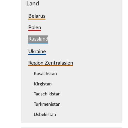
Land
Belarus
Polen
Russland
Ukraine
Region Zentralasien
Kasachstan
Kirgistan
Tadschikistan
Turkmenistan
Usbekistan