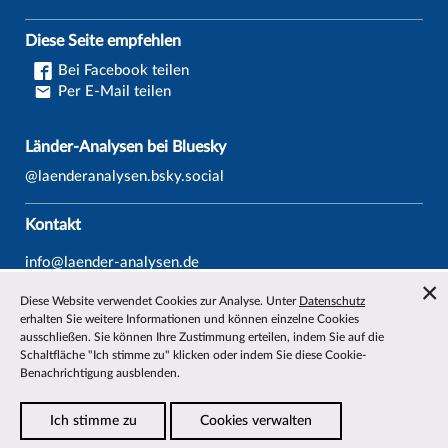
Diese Seite empfehlen
Bei Facebook teilen
Per E-Mail teilen
Länder-Analysen bei Bluesky
@laenderanalysen.bsky.social
Kontakt
info@laender-analysen.de
Tel.: 0421/218-69600
Diese Website verwendet Cookies zur Analyse. Unter
Datenschutz
Fax: 0421/218-69607
erhalten Sie weitere Informationen und können einzelne Cookies
ausschließen. Sie können Ihre Zustimmung erteilen, indem Sie auf die
Redaktionen
Schaltfläche "Ich stimme zu" klicken oder indem Sie diese Cookie-
Benachrichtigung ausblenden.
Wissenschaftliche Beiräte
Über die Länder-Analysen
Ich stimme zu
Cookies verwalten
Datenschutz
—
Impressum
—
Barrierefreiheit